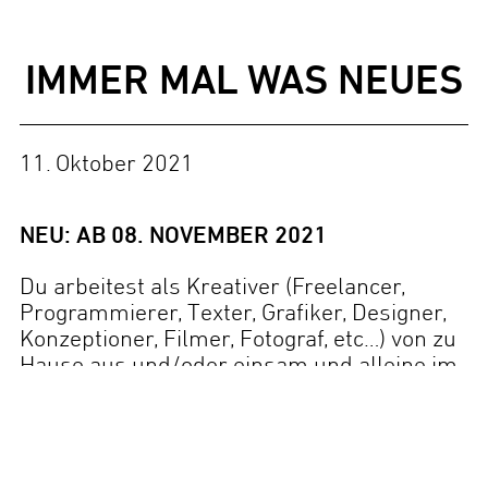
IMMER MAL WAS NEUES
11. Oktober 2021
NEU: AB 08. NOVEMBER 2021
Du arbeitest als Kreativer (Freelancer,
Programmierer, Texter, Grafiker, Designer,
Konzeptioner, Filmer, Fotograf, etc…) von zu
Hause aus und/oder einsam und alleine im
kleinen Büro?
Wir glauben an das Team und die daraus
resultierende Kreativität, Dynamik und auch
an den damit notwendigen Spaß an der